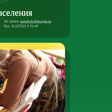
аселения
Эл. почта:
uszn@ch.belregion.ru
Тел.: 8 (47232) 5-51-65