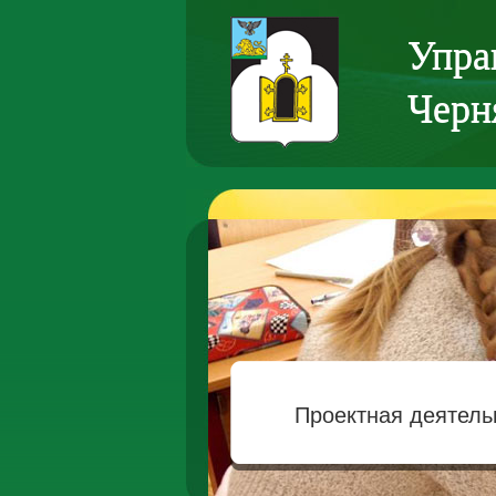
Упра
Черн
Проектная деятель