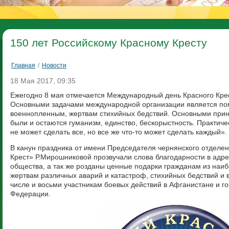
150 лет Российскому Красному Кресту
Главная
/
Новости
18 Мая 2017, 09:35
Ежегодно 8 мая отмечается Международный день Красного Кре
Основными задачами международной организации является п
военнопленным, жертвам стихийных бедствий. Основными прин
были и остаются гуманизм, единство, бескорыстность. Практиче
не может сделать все, но все же что-то может сделать каждый».
В канун праздника от имени Председателя чернянского отдел
Крест» Р.Мирошниковой прозвучали слова благодарности в адр
общества, а так же розданы ценные подарки гражданам из наи
жертвам различных аварий и катастроф, стихийных бедствий и 
числе и восьми участникам боевых действий в Афганистане и го
Федерации.